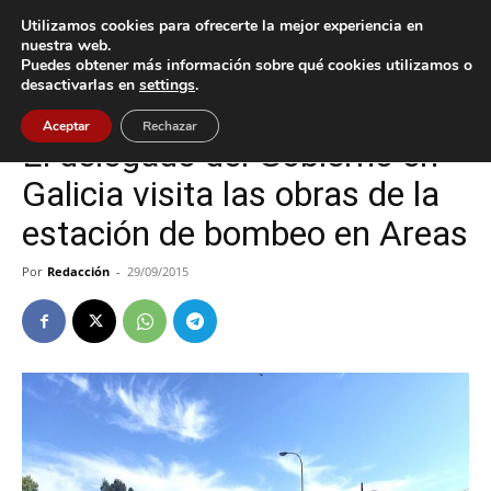
Utilizamos cookies para ofrecerte la mejor experiencia en
nuestra web.
Puedes obtener más información sobre qué cookies utilizamos o
Inicio
Tui
desactivarlas en
settings
.
Tui
Aceptar
Rechazar
El delegado del Gobierno en
Galicia visita las obras de la
estación de bombeo en Areas
Por
Redacción
-
29/09/2015