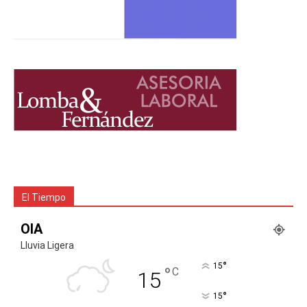
El Tiempo
OIA
Lluvia Ligera
°
15
°
C
15
°
15