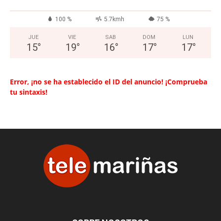
100 %
5.7kmh
75 %
JUE
VIE
SAB
DOM
LUN
15
°
19
°
16
°
17
°
17
°
Error, ¡no se ha establecido el ID del anuncio! ¡Comprueba
tu sintaxis!