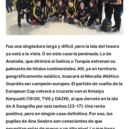
Fue una singladura larga y difícil, pero la isla del tesoro
ya está a la vista. O en este caso la península. La de
Anatolia, que dirimirá si Galicia o Turquía estrenan su
palmarés de títulos continentales. Allí, ya en territorio
geográficamente asiático, buscará el Mecalia Atlético
Guardés ser campeón europeo. El partido de vuelta de la
European Cup volverá a cruzarle con el Antalya
Konyaalti (19:00, TVG y DAZN), al que derrotó en la ida
de A Sangriña por seis tantos (23-17). Una renta
positiva, pero en ningún caso definitiva. Por eso, las
pupilas de Ana Seabra son conscientes de que
necesitan estar de nuevo a un alto nivel. Lo que haga