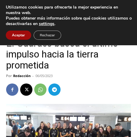
Utilizamos cookies para ofrecerte la mejor experiencia en
nuestra web.
Puedes obtener más información sobre qué cookies utilizamos o
Inicio
A Guarda
desactivarlas en
settings
.
A Guarda
Deportes
Aceptar
Rechazar
El Guardés busca el último
impulso hacia la tierra
prometida
Por
Redacción
-
06/05/2023