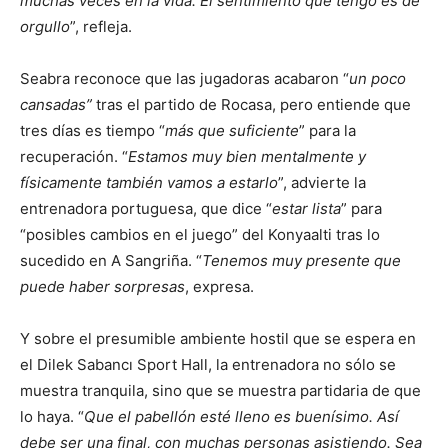
muchas veces en la vida. El sentimiento que tengo es de
orgullo
”, refleja.
Seabra reconoce que las jugadoras acabaron “
un poco
cansadas”
tras el partido de Rocasa, pero entiende que
tres días es tiempo “
más que suficiente
” para la
recuperación. “
Estamos muy bien mentalmente y
físicamente también vamos a estarlo
”, advierte la
entrenadora portuguesa, que dice “
estar lista
” para
“posibles cambios en el juego” del Konyaalti tras lo
sucedido en A Sangriña. “
Tenemos muy presente que
puede haber sorpresas
, expresa.
Y sobre el presumible ambiente hostil que se espera en
el Dilek Sabancı Sport Hall, la entrenadora no sólo se
muestra tranquila, sino que se muestra partidaria de que
lo haya. “
Que el pabellón esté lleno es buenísimo. Así
debe ser una final, con muchas personas asistiendo. Sea