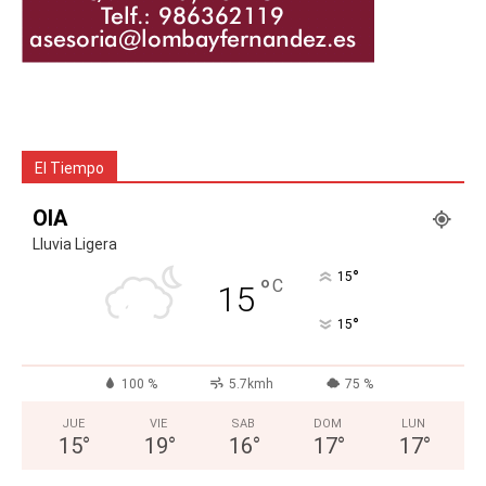
El Tiempo
OIA
Lluvia Ligera
°
15
°
C
15
°
15
100 %
5.7kmh
75 %
JUE
VIE
SAB
DOM
LUN
15
°
19
°
16
°
17
°
17
°