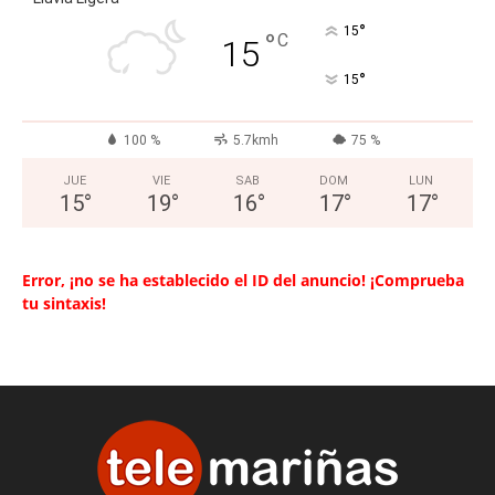
°
15
°
C
15
°
15
100 %
5.7kmh
75 %
JUE
VIE
SAB
DOM
LUN
15
°
19
°
16
°
17
°
17
°
Error, ¡no se ha establecido el ID del anuncio! ¡Comprueba
tu sintaxis!