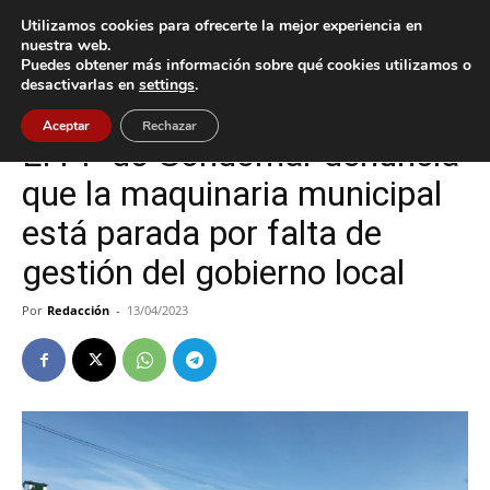
Utilizamos cookies para ofrecerte la mejor experiencia en
nuestra web.
Puedes obtener más información sobre qué cookies utilizamos o
Inicio
Gondomar
desactivarlas en
settings
.
Gondomar
Política
Aceptar
Rechazar
El PP de Gondomar denuncia
que la maquinaria municipal
está parada por falta de
gestión del gobierno local
Por
Redacción
-
13/04/2023