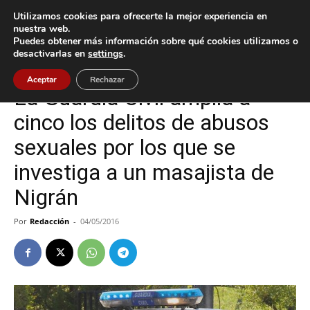
Utilizamos cookies para ofrecerte la mejor experiencia en
nuestra web.
Puedes obtener más información sobre qué cookies utilizamos o
Inicio
Nigrán
desactivarlas en
settings
.
Nigrán
Sucesos
Aceptar
Rechazar
La Guardia Civil amplia a
cinco los delitos de abusos
sexuales por los que se
investiga a un masajista de
Nigrán
Por
Redacción
-
04/05/2016