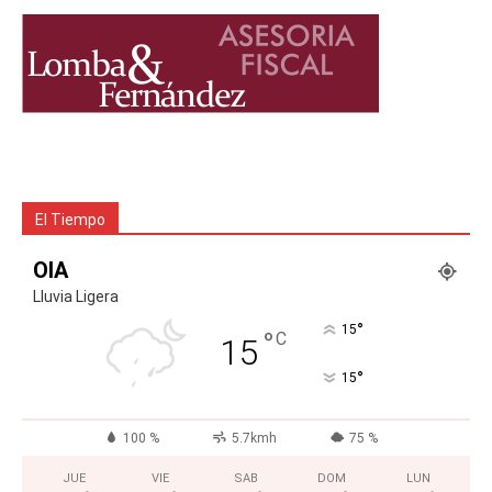
El Tiempo
OIA
Lluvia Ligera
°
15
°
C
15
°
15
100 %
5.7kmh
75 %
JUE
VIE
SAB
DOM
LUN