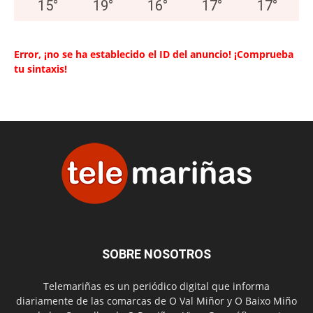
15
°
19
°
16
°
17
°
17
°
Error, ¡no se ha establecido el ID del anuncio! ¡Comprueba
tu sintaxis!
SOBRE NOSOTROS
Telemariñas es un periódico digital que informa
diariamente de las comarcas de O Val Miñor y O Baixo Miño