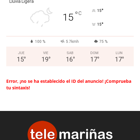
Lluvia Ligera
°
15
°
C
15
°
15
100 %
5.7kmh
75 %
JUE
VIE
SAB
DOM
LUN
15
°
19
°
16
°
17
°
17
°
Error, ¡no se ha establecido el ID del anuncio! ¡Comprueba
tu sintaxis!