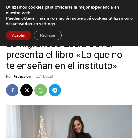
Utilizamos cookies para ofrecerte la mejor experiencia en
nuestra web.
Puedes obtener más información sobre qué cookies utilizamos o
Inicio
Nigrán
desactivarlas en
settings
.
Nigrán
Aceptar
Rechazar
La nigranesa Lucía Doval
presenta el libro «Lo que no
te enseñan en el instituto»
Por
Redacción
-
27/11/2023