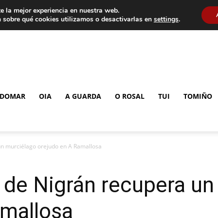
e la mejor experiencia en nuestra web.
 sobre qué cookies utilizamos o desactivarlas en
settings
.
DOMAR
OIA
A GUARDA
O ROSAL
TUI
TOMIÑO
 un murciélago orejudo en A Ramallosa
l de Nigrán recupera u
amallosa