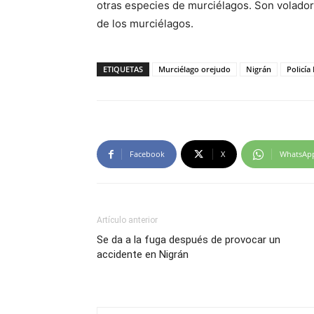
otras especies de murciélagos. Son volador
de los murciélagos.
ETIQUETAS
Murciélago orejudo
Nigrán
Policía
Facebook
X
WhatsAp
Artículo anterior
Se da a la fuga después de provocar un
accidente en Nigrán