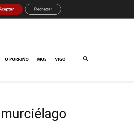
Aceptar
Rechazar
O PORRIÑO
MOS
VIGO
n murciélago