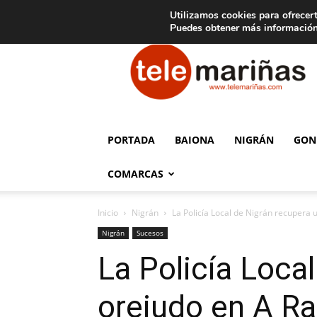
C
15
Aviso legal
Tarifas de publicidad
Oia
Utilizamos cookies para ofrecert
Puedes obtener más información
Telemariñas
PORTADA
BAIONA
NIGRÁN
GON
COMARCAS
Inicio
Nigrán
La Policía Local de Nigrán recupera
Nigrán
Sucesos
La Policía Loca
orejudo en A R