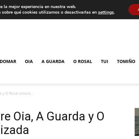
e la mejor experiencia en nuestra web.
 sobre qué cookies utilizamos o desactivarlas en
settings
.
DOMAR
OIA
A GUARDA
O ROSAL
TUI
TOMIÑO
 y O Rosal estará...
re Oia, A Guarda y O
lizada