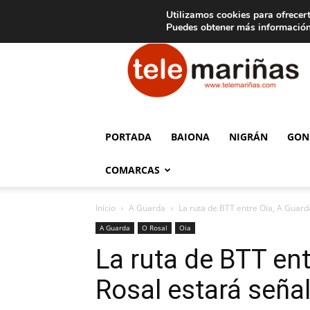
C
15
Aviso legal
Tarifas de publicidad
Oia
Utilizamos cookies para ofrecert
Puedes obtener más información
Telemariñas
PORTADA
BAIONA
NIGRÁN
GON
COMARCAS
Inicio
A Guarda
La ruta de BTT entre Oia, A Guarda
A Guarda
O Rosal
Oia
La ruta de BTT ent
Rosal estará seña