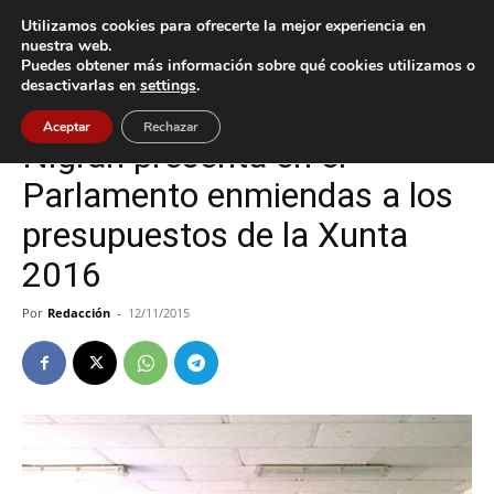
Utilizamos cookies para ofrecerte la mejor experiencia en
nuestra web.
Puedes obtener más información sobre qué cookies utilizamos o
Inicio
Nigrán
desactivarlas en
settings
.
Nigrán
Aceptar
Rechazar
Nigrán presenta en el
Parlamento enmiendas a los
presupuestos de la Xunta
2016
Por
Redacción
-
12/11/2015