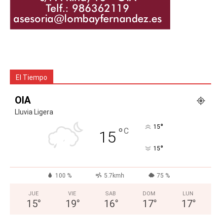
El Tiempo
OIA
Lluvia Ligera
°
15
°
C
15
°
15
100 %
5.7kmh
75 %
JUE
VIE
SAB
DOM
LUN
15
°
19
°
16
°
17
°
17
°