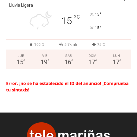
Lluvia Ligera
°
15
°
C
15
°
15
100 %
5.7kmh
75 %
JUE
VIE
SAB
DOM
LUN
15
°
19
°
16
°
17
°
17
°
Error, ¡no se ha establecido el ID del anuncio! ¡Comprueba
tu sintaxis!