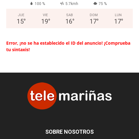
100 %
5.7kmh
75 %
JUE
VIE
SAB
DOM
LUN
15
°
19
°
16
°
17
°
17
°
Error, ¡no se ha establecido el ID del anuncio! ¡Comprueba
tu sintaxis!
SOBRE NOSOTROS