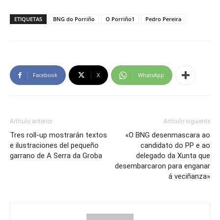
ETIQUETAS
BNG do Porriño
O Porriño1
Pedro Pereira
Facebook
X
WhatsApp
Artículo anterior
Artículo siguiente
Tres roll-up mostrarán textos
«O BNG desenmascara ao
e ilustraciones del pequeño
candidato do PP e ao
garrano de A Serra da Groba
delegado da Xunta que
desembarcaron para enganar
á veciñanza»