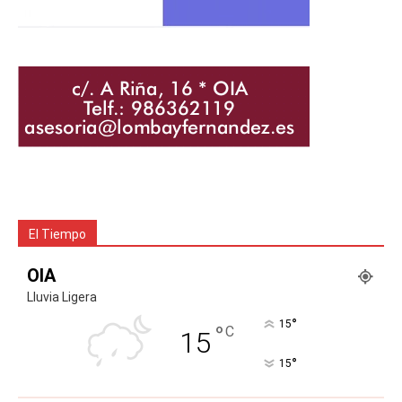
El Tiempo
OIA
Lluvia Ligera
°
15
°
C
15
°
15