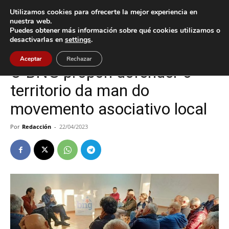
Utilizamos cookies para ofrecerte la mejor experiencia en
nuestra web.
Puedes obtener más información sobre qué cookies utilizamos o
Inicio
O Porriño
desactivarlas en
settings
.
O Porriño
Política
Aceptar
Rechazar
O BNG propón defender o
territorio da man do
movemento asociativo local
Por
Redacción
-
22/04/2023