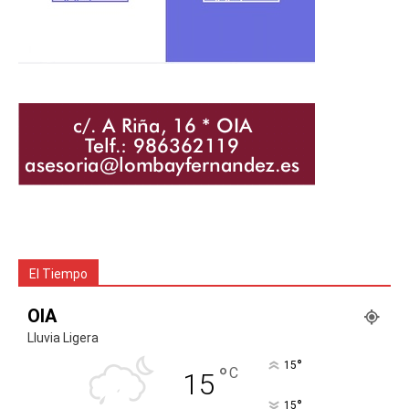
El Tiempo
OIA
Lluvia Ligera
°
15
°
C
15
°
15