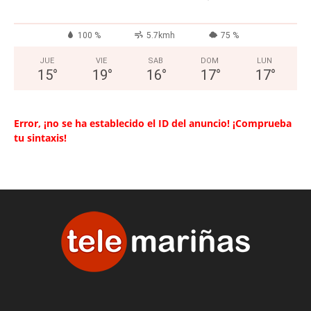
100 %
5.7kmh
75 %
JUE
VIE
SAB
DOM
LUN
15
°
19
°
16
°
17
°
17
°
Error, ¡no se ha establecido el ID del anuncio! ¡Comprueba
tu sintaxis!