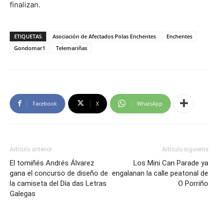
finalizan.
ETIQUETAS
Asociación de Afectados Polas Enchentes
Enchentes
Gondomar1
Telemariñas
Facebook
X
WhatsApp
Artículo anterior
Artículo siguiente
El tomiñés Andrés Álvarez
Los Mini Can Parade ya
gana el concurso de diseño de
engalanan la calle peatonal de
la camiseta del Día das Letras
O Porriño
Galegas