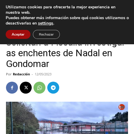
Utilizamos cookies para ofrecerte la mejor experiencia en
nuestra web.
Puedes obtener más información sobre qué cookies utilizamos o
Inicio
Gondomar
desactivarlas en
settings
.
Gondomar
Sucesos
Aceptar
Rechazar
Solicitan á Fiscalía investigar
as enchentes de Nadal en
Gondomar
Por
Redacción
-
12/05/2023