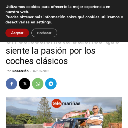
Utilizamos cookies para ofrecerte la mejor experiencia en
nuestra web.
Puedes obtener más información sobre qué cookies utilizamos o
Inicio
Baiona
desactivarlas en
settings
.
Baiona
Aceptar
Rechazar
Un coleccionista baionés que
siente la pasión por los
coches clásicos
Por
Redacción
-
02/07/2016