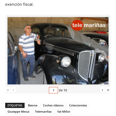
exención fiscal.
«
‹
›
»
de
10
ETIQUETAS
Baiona
Coches clásicos
Coleccionista
Giuseppe Mecca
Telemariñas
Val Miñor