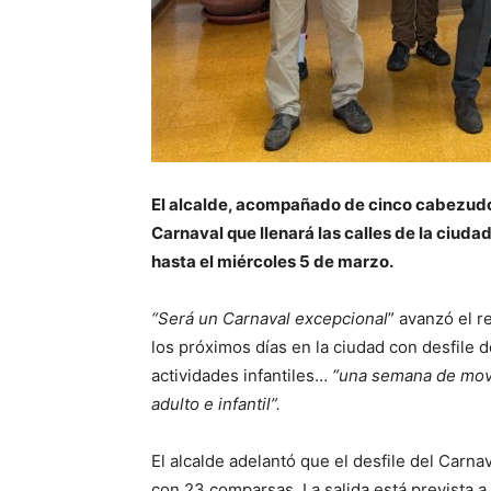
El alcalde, acompañado de cinco cabezudo
Carnaval que llenará las calles de la ciuda
hasta el miércoles 5 de marzo.
“Será un Carnaval excepcional
” avanzó el r
los próximos días en la ciudad con desfile 
actividades infantiles…
“una semana de movi
adulto e infantil”.
El alcalde adelantó que el desfile del Carna
con 23 comparsas. La salida está prevista a 