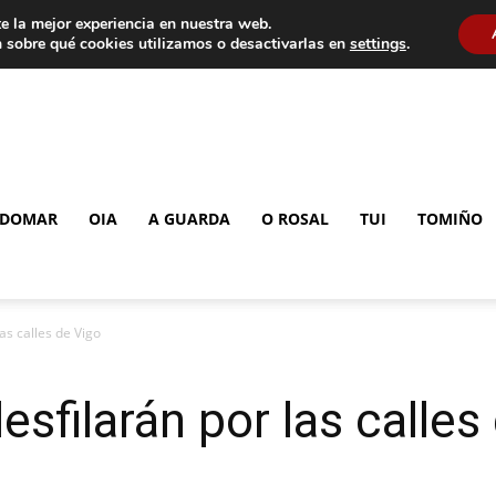
e la mejor experiencia en nuestra web.
 sobre qué cookies utilizamos o desactivarlas en
settings
.
DOMAR
OIA
A GUARDA
O ROSAL
TUI
TOMIÑO
as calles de Vigo
sfilarán por las calles