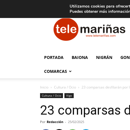
C
15
Aviso legal
Tarifas de publicidad
Oia
Utilizamos cookies para ofrecert
Puedes obtener más información
Telemariñas
PORTADA
BAIONA
NIGRÁN
GON
COMARCAS
Inicio
Cultura / Ocio
23 comparsas desfilarán por l
Cultura / Ocio
Vigo
23 comparsas de
Por
Redacción
-
25/02/2025