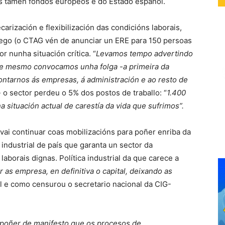
is tamén fondos europeos e do Estado español.
rización e flexibilización das condicións laborais,
ego (o CTAG vén de anunciar un ERE para 150 persoas
 nunha situación crítica. “
Levamos tempo advertindo
 e mesmo convocamos unha folga -a primeira da
ontarnos ás empresas, á administración e ao resto de
 o sector perdeu o 5% dos postos de traballo: “
1.400
situación actual de carestía da vida que sufrimos”.
 vai continuar coas mobilizacións para poñer enriba da
industrial de país que garanta un sector da
aborais dignas. Política industrial da que carece a
 as empresa, en definitiva o capital, deixando as
tal e como censurou o secretario nacional da CIG-
poñer de manifesto que os procesos de