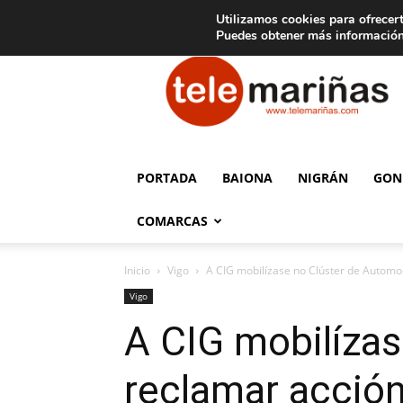
C
15
Aviso legal
Tarifas de publicidad
Oia
Utilizamos cookies para ofrecert
Puedes obtener más información
Telemariñas
PORTADA
BAIONA
NIGRÁN
GON
COMARCAS
Inicio
Vigo
A CIG mobilízase no Clúster de Automoc
Vigo
A CIG mobilíza
reclamar acción