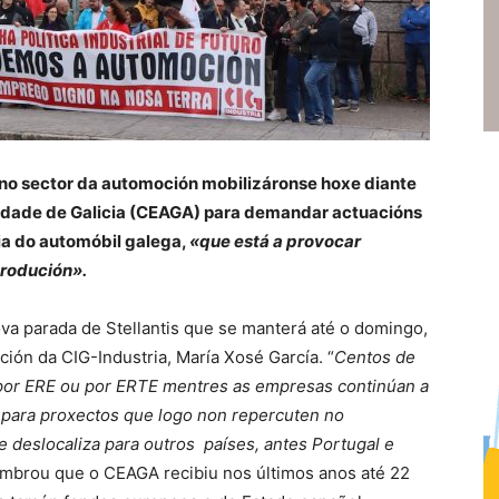
 no sector da automoción mobilizáronse hoxe diante
idade de Galicia (CEAGA) para demandar actuacións
ria do automóbil galega,
«que está a provocar
rodución».
va parada de Stellantis que se manterá até o domingo,
ión da CIG-Industria, María Xosé García. “
Centos de
por ERE ou por ERTE mentres as empresas continúan a
s para proxectos que logo non repercuten no
deslocaliza para outros países, antes Portugal e
lembrou que o CEAGA recibiu nos últimos anos até 22