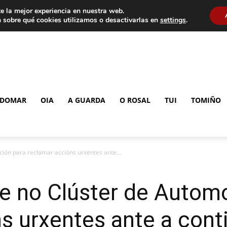
e la mejor experiencia en nuestra web.
 sobre qué cookies utilizamos o desactivarlas en
settings
.
DOMAR
OIA
A GUARDA
O ROSAL
TUI
TOMIÑO
ión para reclamar accións urxentes ante...
se no Clúster de Autom
s urxentes ante a cont