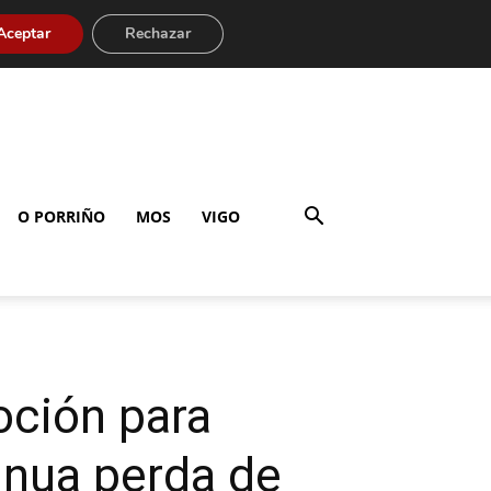
Aceptar
Rechazar
O PORRIÑO
MOS
VIGO
oción para
inua perda de