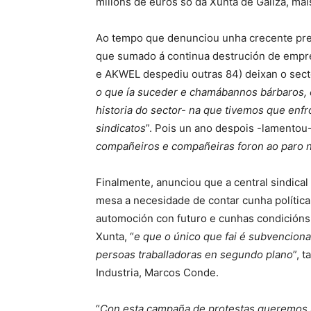
millóns de euros só da Xunta de Galiza, ma
Ao tempo que denunciou unha crecente preca
que sumado á continua destrución de empr
e AKWEL despediu outras 84) deixan o sector
o que ía suceder e chamábannos bárbaros,
historia do sector- na que tivemos que enfr
sindicatos
”. Pois un ano despois -lamentou-
compañeiros e compañeiras foron ao paro na 
Finalmente, anunciou que a central sindical
mesa a necesidade de contar cunha política 
automoción con futuro e cunhas condicións l
Xunta, “
e que o único que fai é subvencionar
persoas traballadoras en segundo plano
”, 
Industria, Marcos Conde.
“
Con esta campaña de protestas queremos 