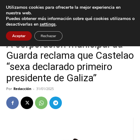
Utilizamos cookies para ofrecerte la mejor experiencia en
nuestra web.
Puedes obtener más información sobre qué cookies utilizamos o
Inicio
A Guarda
desactivarlas en
settings
.
A Guarda
Cultura / Ocio
Aceptar
Rechazar
A corporación municipal da
Guarda reclama que Castelao
“sexa declarado primeiro
presidente de Galiza”
Por
Redacción
-
31/01/2025