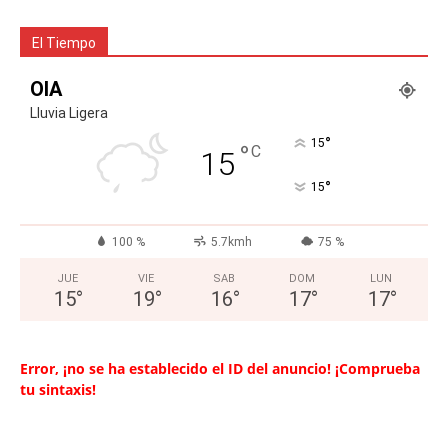
El Tiempo
OIA
Lluvia Ligera
°
15
°
C
15
°
15
100 %
5.7kmh
75 %
JUE
VIE
SAB
DOM
LUN
15
°
19
°
16
°
17
°
17
°
Error, ¡no se ha establecido el ID del anuncio! ¡Comprueba
tu sintaxis!