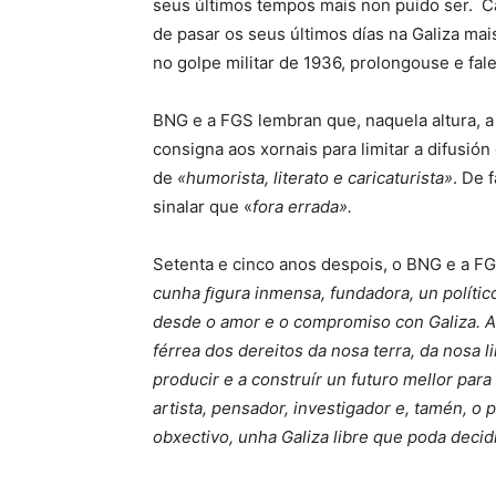
seus últimos tempos mais non puido ser. Ca
de pasar os seus últimos días na Galiza mais
no golpe militar de 1936, prolongouse e fal
BNG e a FGS lembran que, naquela altura, a
consigna aos xornais para limitar a difusión 
de
«humorista, literato e caricaturista»
. De 
sinalar que «
fora errada».
Setenta e cinco anos despois, o BNG e a F
cunha ﬁgura inmensa, fundadora, un polític
desde o amor e o compromiso con Galiza. A
férrea dos dereitos da nosa terra, da nosa 
producir e a construír un futuro mellor para a
artista, pensador, investigador e, tamén, o
obxectivo, unha Galiza libre que poda decidi