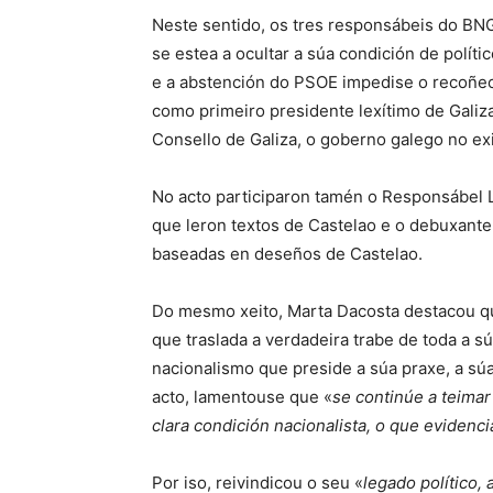
Neste sentido, os tres responsábeis do BN
se estea a ocultar a súa condición de políti
e a abstención do PSOE impedise o recoñec
como primeiro presidente lexítimo de Galiz
Consello de Galiza, o goberno galego no exi
No acto participaron tamén o Responsábel 
que leron textos de Castelao e o debuxante 
baseadas en deseños de Castelao.
Do mesmo xeito, Marta Dacosta destacou q
que traslada a verdadeira trabe de toda a sú
nacionalismo que preside a súa praxe, a súa o
acto, lamentouse que «
se continúe a teima
clara condición nacionalista, o que evidenc
Por iso, reivindicou o seu «
legado político, 