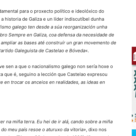
mental para o proxecto político e ideolóxico do
 historia de Galiza e un líder indiscutíbel dunha
lismo galego ten desde a súa reorganización unha
 libro Sempre en Galiza, coa defensa da necesidade de
e ampliar as bases até construír un gran movemento de
artido Galeguista de Castelao e Bóveda
«.
ve sen a que o nacionalismo galego non sería hoxe o
a que é, seguino a lección que Castelao expresou
e en trocar os anceios en realidades, as ideas en
r na miña terra. Eu hei de ir alá, cando sobre a miña
s do meu país resoe o aturuxo da vitoria»
, dixo nos