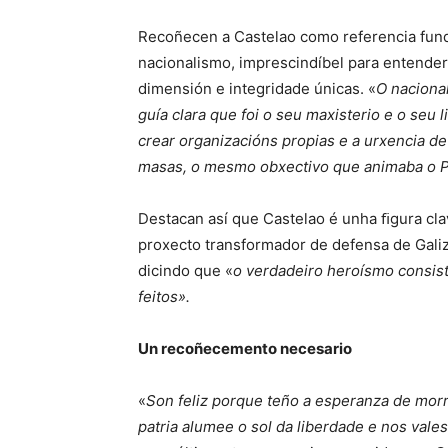
Recoñecen a Castelao como referencia funda
nacionalismo, imprescindíbel para entender a
dimensión e integridade únicas. «
O naciona
guía clara que foi o seu maxisterio e o seu
crear organizacións propias e a urxencia d
masas, o mesmo obxectivo que animaba o P
Destacan así que Castelao é unha ﬁgura cla
proxecto transformador de defensa de Galiz
dicindo que «
o verdadeiro heroísmo consist
feitos».
Un recoñecemento necesario
«
Son feliz porque teño a esperanza de morre
patria alumee o sol da liberdade e nos vale