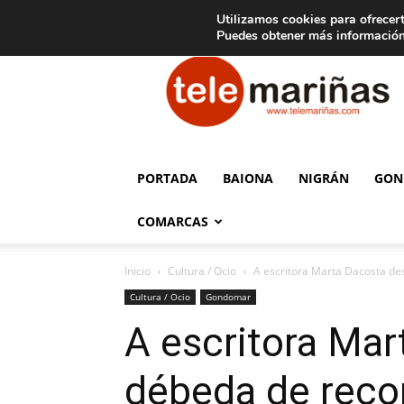
C
15
Aviso legal
Tarifas de publicidad
Oia
Utilizamos cookies para ofrecert
Puedes obtener más información
Telemariñas
PORTADA
BAIONA
NIGRÁN
GON
COMARCAS
Inicio
Cultura / Ocio
A escritora Marta Dacosta de
Cultura / Ocio
Gondomar
A escritora Mar
débeda de reco