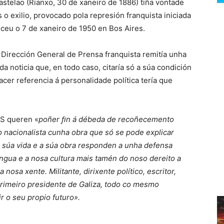
stelao (Rianxo, 30 de xaneiro de 1886) tiña vontade
 o exilio, provocado pola represión franquista iniciada
eceu o 7 de xaneiro de 1950 en Bos Aires.
 Dirección General de Prensa franquista remitía unha
da noticia que, en todo caso, citaría só a súa condición
facer referencia á personalidade política tería que
GS queren «
poñer ﬁn á débeda de recoñecemento
o nacionalista cunha obra que só se pode explicar
 súa vida e a súa obra responden a unha defensa
lingua e a nosa cultura mais tamén do noso dereito a
 nosa xente. Militante, dirixente político, escritor,
 primeiro presidente de Galiza, todo co mesmo
r o seu propio futuro».