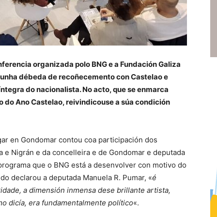
nferencia organizada polo BNG e a Fundación Galiza
da unha débeda de recoñecemento con Castelao e
 íntegra do nacionalista. No acto, que se enmarca
 do Ano Castelao, reivindicouse a súa condición
ugar en Gondomar contou coa participación dos
a e Nigrán e da concelleira e de Gondomar e deputada
programa que o BNG está a desenvolver con motivo do
ndo declarou a deputada Manuela R. Pumar, «
é
idade, a dimensión inmensa dese brillante artista,
mo dicía, era fundamentalmente político
«.