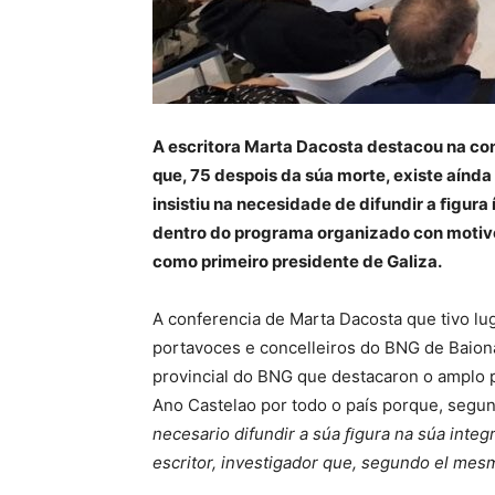
A escritora Marta Dacosta destacou na co
que, 75 despois da súa morte, existe aín
insistiu na necesidade de difundir a ﬁgura
dentro do programa organizado con motivo
como primeiro presidente de Galiza.
A conferencia de Marta Dacosta que tivo l
portavoces e concelleiros do BNG de Baion
provincial do BNG que destacaron o amplo 
Ano Castelao por todo o país porque, segu
necesario difundir a súa ﬁgura na súa integr
escritor, investigador que, segundo el mes