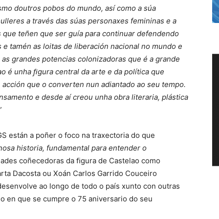
smo doutros pobos do mundo, así como a súa
mulleres a través das súas personaxes femininas e a
s que teñen que ser guía para continuar defendendo
 e tamén as loitas de liberación nacional no mundo e
 as grandes potencias colonizadoras que é a grande
o é unha ﬁgura central da arte e da política que
 acción que o converten nun adiantado ao seu tempo.
samento e desde aí creou unha obra literaria, plástica
”
 están a poñer o foco na traxectoria do que
nosa historia, fundamental para entender o
lidades coñecedoras da ﬁgura de Castelao como
arta Dacosta ou Xoán Carlos Garrido Couceiro
 desenvolve ao longo de todo o país xunto con outras
ano en que se cumpre o 75 aniversario do seu