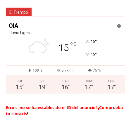
El Tiempo
OIA
Lluvia Ligera
°
15
°
C
15
°
15
100 %
5.7kmh
75 %
JUE
VIE
SAB
DOM
LUN
15
°
19
°
16
°
17
°
17
°
Error, ¡no se ha establecido el ID del anuncio! ¡Comprueba
tu sintaxis!