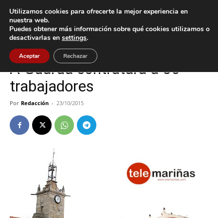
Utilizamos cookies para ofrecerte la mejor experiencia en
nuestra web.
Puedes obtener más información sobre qué cookies utilizamos o
Inicio
A Guarda
desactivarlas en
settings
.
A Guarda
Aceptar
Rechazar
A Guarda contratará a 30
trabajadores
Por
Redacción
-
23/10/2015