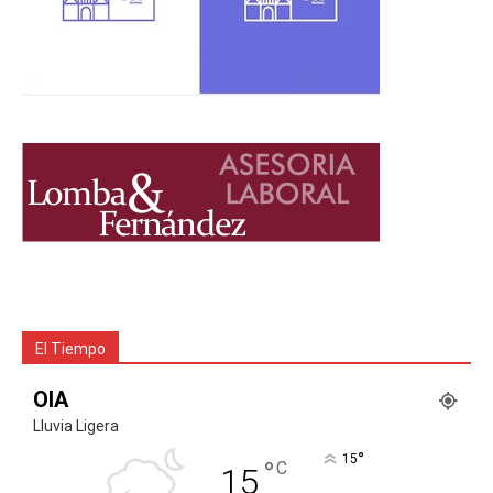
El Tiempo
OIA
Lluvia Ligera
°
15
°
C
15