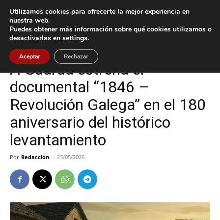
Utilizamos cookies para ofrecerte la mejor experiencia en
nuestra web.
Puedes obtener más información sobre qué cookies utilizamos o
Inicio
A Guarda
desactivarlas en
settings
.
A Guarda
Cultura / Ocio
Aceptar
Rechazar
A Guarda estrena el
documental “1846 –
Revolución Galega” en el 180
aniversario del histórico
levantamiento
Por
Redacción
-
23/05/2026