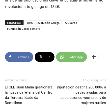
una de las publicaciones clave vinculadas al movimiento
revolucionario gallego de 1846.
ETIQUETAS
1846 – Revolución Galega
A Guarda
Fundación Galiza Sempre
Facebook
X
WhatsApp
Artículo anterior
Artículo siguiente
El CEE Juan María gestionará
Diputación destina 200.000€ a
la nueva cafetería del Centro
nuevas ayudas para
da Terceira Idade da
asociaciones vecinales y de
Ramallosa
mujeres rurales