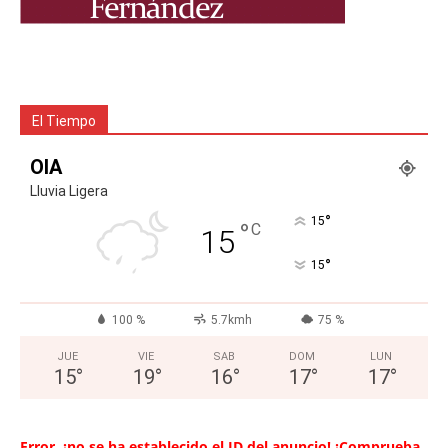
El Tiempo
OIA
Lluvia Ligera
°
15
°
C
15
°
15
100 %
5.7kmh
75 %
JUE
VIE
SAB
DOM
LUN
15
°
19
°
16
°
17
°
17
°
Error, ¡no se ha establecido el ID del anuncio! ¡Comprueba