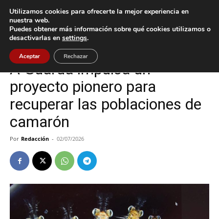
Utilizamos cookies para ofrecerte la mejor experiencia en
nuestra web.
Puedes obtener más información sobre qué cookies utilizamos o
Inicio
A Guarda
desactivarlas en
settings
.
A Guarda
Aceptar
Rechazar
A Guarda impulsa un
proyecto pionero para
recuperar las poblaciones de
camarón
Por
Redacción
-
02/07/2026