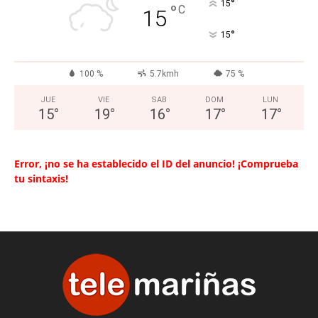
°
15
°
C
15
°
15
100 %
5.7kmh
75 %
JUE
VIE
SAB
DOM
LUN
15
°
19
°
16
°
17
°
17
°
Error, ¡no se ha establecido el ID del anuncio! ¡Comprueba
tu sintaxis!