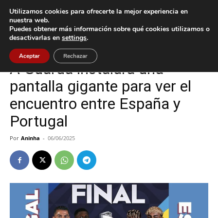
Utilizamos cookies para ofrecerte la mejor experiencia en
nuestra web.
Puedes obtener más información sobre qué cookies utilizamos o
Inicio
A Guarda
desactivarlas en
settings
.
A Guarda
Deportes
Aceptar
Rechazar
A Guarda instalará una
pantalla gigante para ver el
encuentro entre España y
Portugal
Por
Aninha
-
06/06/2025