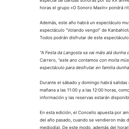
especial de bandas sonoras por su XX anivers
horas el grupo «O Sonoro Maxín» pondrá rit
Además, este año habrá un espectáculo muy di
espectáculo “Volando vengo!” de Kanbahiota
Todos podrán disfrutar de este espectáculo e
“A Festa da Langosta xa vai máis alá dunha
Carrero,
“este ano contamos con moita músic
espectáculo para desfrutar en familia dunha
Durante el sábado y domingo habrá salidas d
mañana a las 11:00 y a las 12:00 horas, como 
información y las reservas estarán disponibl
En esta edición, el Concello apuesta por amp
del año pasado, cuando se vendieron más d
mediodía). De este modo, además del horario