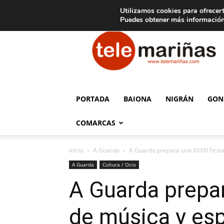
C
15
Aviso legal
Tarifas de publicidad
Oia
Utilizamos cookies para ofrecert
Puedes obtener más información
Telemariñas
PORTADA
BAIONA
NIGRÁN
GON
COMARCAS
Inicio
A Guarda
A Guarda prepara una XXXIII Festa
A Guarda
Cultura / Ocio
A Guarda prepar
de música y es