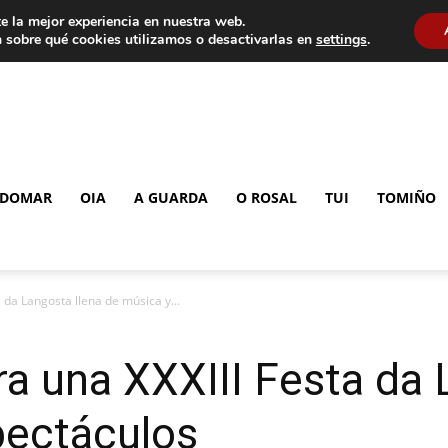
e la mejor experiencia en nuestra web.
 sobre qué cookies utilizamos o desactivarlas en
settings
.
DOMAR
OIA
A GUARDA
O ROSAL
TUI
TOMIÑO
 da Langosta llena de música y...
a una XXXIII Festa da 
pectáculos