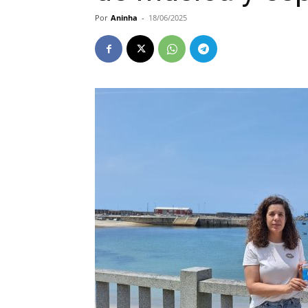
Por
Aninha
-
18/06/2025