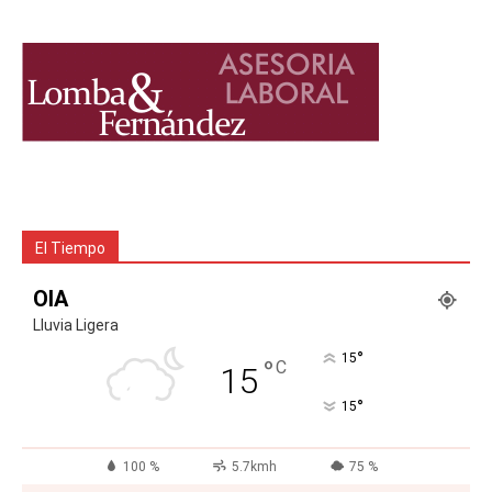
El Tiempo
OIA
Lluvia Ligera
°
15
°
C
15
°
15
100 %
5.7kmh
75 %