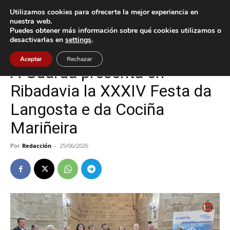
Utilizamos cookies para ofrecerte la mejor experiencia en
nuestra web.
Puedes obtener más información sobre qué cookies utilizamos o
Inicio
A Guarda
desactivarlas en
settings
.
A Guarda
Cultura / Ocio
Aceptar
Rechazar
A Guarda presenta en
Ribadavia la XXXIV Festa da
Langosta e da Cociña
Mariñeira
Por
Redacción
-
25/06/2026