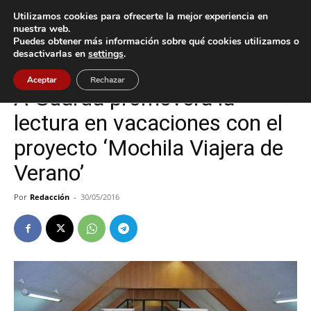
Utilizamos cookies para ofrecerte la mejor experiencia en
nuestra web.
Puedes obtener más información sobre qué cookies utilizamos o
Inicio
A Guarda
desactivarlas en
settings
.
A Guarda
Cultura / Ocio
Aceptar
Rechazar
A Guarda promoverá la
lectura en vacaciones con el
proyecto ‘Mochila Viajera de
Verano’
Por
Redacción
-
30/05/2016