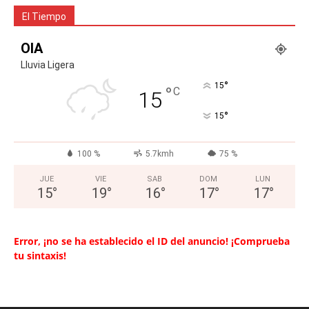
El Tiempo
OIA
Lluvia Ligera
°
15
°
C
15
°
15
100 %
5.7kmh
75 %
JUE
VIE
SAB
DOM
LUN
15
°
19
°
16
°
17
°
17
°
Error, ¡no se ha establecido el ID del anuncio! ¡Comprueba
tu sintaxis!