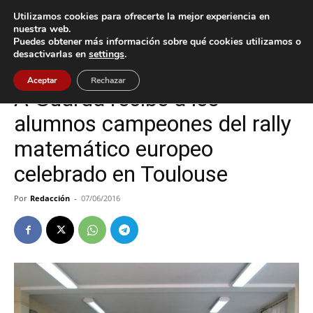
Utilizamos cookies para ofrecerte la mejor experiencia en
nuestra web.
Puedes obtener más información sobre qué cookies utilizamos o
Inicio
A Guarda
desactivarlas en
settings
.
A Guarda
Aceptar
Rechazar
A Guarda recibe a los
alumnos campeones del rally
matemático europeo
celebrado en Toulouse
Por
Redacción
-
07/06/2016