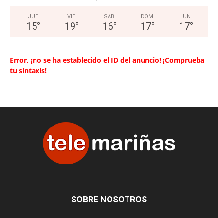
JUE
VIE
SAB
DOM
LUN
15
°
19
°
16
°
17
°
17
°
Error, ¡no se ha establecido el ID del anuncio! ¡Comprueba
tu sintaxis!
SOBRE NOSOTROS