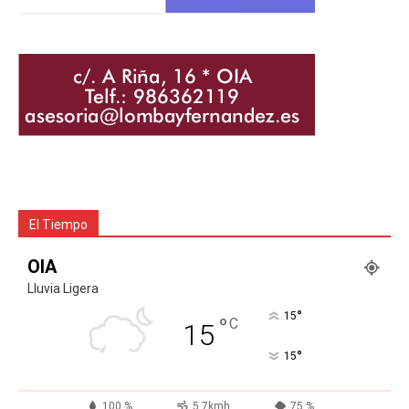
El Tiempo
OIA
Lluvia Ligera
°
15
°
C
15
°
15
100 %
5.7kmh
75 %