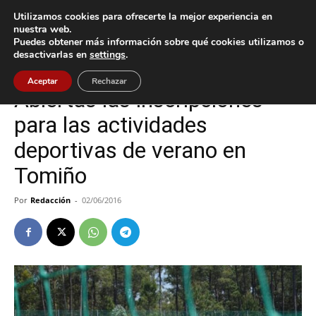
Utilizamos cookies para ofrecerte la mejor experiencia en
nuestra web.
Puedes obtener más información sobre qué cookies utilizamos o
Inicio
Cultura / Ocio
desactivarlas en
settings
.
Cultura / Ocio
Tomiño
Aceptar
Rechazar
Abiertas las inscripciones
para las actividades
deportivas de verano en
Tomiño
Por
Redacción
-
02/06/2016