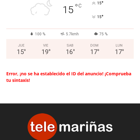
°
15
°
C
15
°
15
100 %
5.7kmh
75 %
JUE
VIE
SAB
DOM
LUN
15
°
19
°
16
°
17
°
17
°
Error, ¡no se ha establecido el ID del anuncio! ¡Comprueba
tu sintaxis!