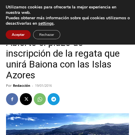
Utilizamos cookies para ofrecerte la mejor experiencia en
nuestra web.
Puedes obtener más información sobre qué cookies utilizamos o
Inicio
Baiona
desactivarlas en
settings
.
Baiona
Deportes
Aceptar
Rechazar
Abierto el plazo de
inscripción de la regata que
unirá Baiona con las Islas
Azores
Por
Redacción
-
19/01/2016