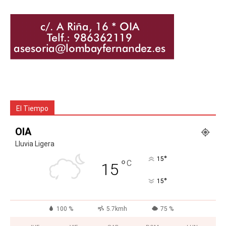
El Tiempo
OIA
Lluvia Ligera
°
15
°
C
15
°
15
100 %
5.7kmh
75 %