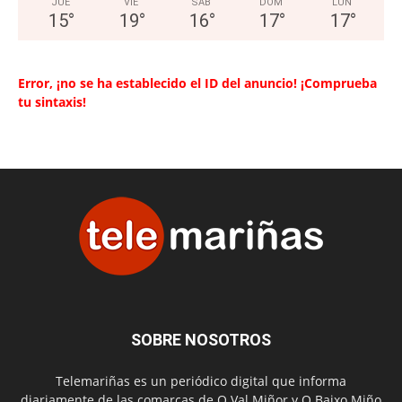
JUE
VIE
SAB
DOM
LUN
15
°
19
°
16
°
17
°
17
°
Error, ¡no se ha establecido el ID del anuncio! ¡Comprueba
tu sintaxis!
SOBRE NOSOTROS
Telemariñas es un periódico digital que informa
diariamente de las comarcas de O Val Miñor y O Baixo Miño