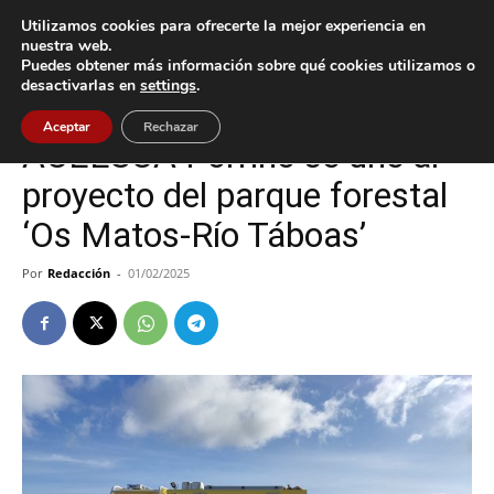
Utilizamos cookies para ofrecerte la mejor experiencia en
nuestra web.
Puedes obtener más información sobre qué cookies utilizamos o
Inicio
Nigrán
desactivarlas en
settings
.
Nigrán
O Porriño
Aceptar
Rechazar
ACEESCA Porriño se une al
proyecto del parque forestal
‘Os Matos-Río Táboas’
Por
Redacción
-
01/02/2025