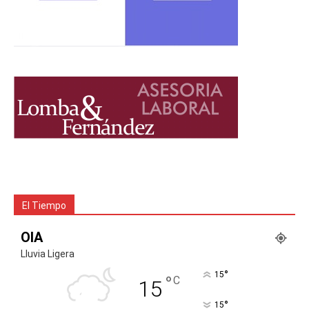
El Tiempo
OIA
Lluvia Ligera
°
15
°
C
15
°
15