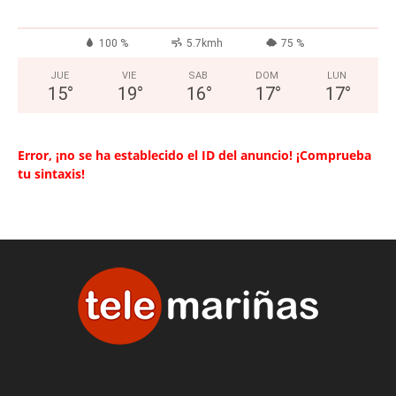
100 %
5.7kmh
75 %
JUE
VIE
SAB
DOM
LUN
15
°
19
°
16
°
17
°
17
°
Error, ¡no se ha establecido el ID del anuncio! ¡Comprueba
tu sintaxis!