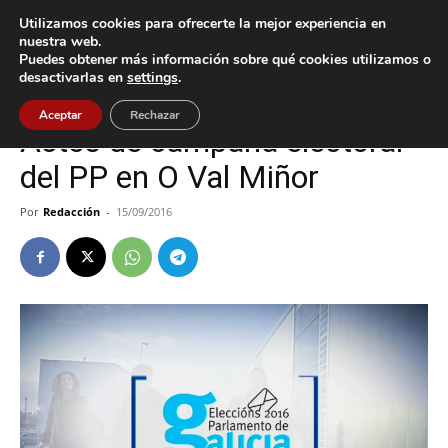
Utilizamos cookies para ofrecerte la mejor experiencia en
nuestra web.
Puedes obtener más información sobre qué cookies utilizamos o
Inicio
Nigrán
desactivarlas en
settings
.
Nigrán
Política
Aceptar
Rechazar
Actos de campaña electoral
del PP en O Val Miñor
Por
Redacción
-
15/09/2016