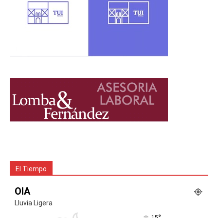
El Tiempo
OIA
Lluvia Ligera
°
15