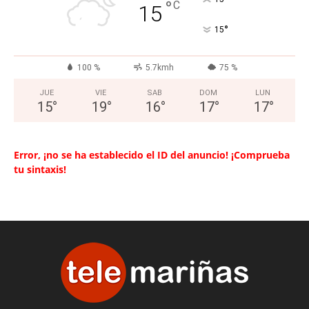
°
C
15
°
15
100 %
5.7kmh
75 %
JUE
VIE
SAB
DOM
LUN
15
°
19
°
16
°
17
°
17
°
Error, ¡no se ha establecido el ID del anuncio! ¡Comprueba
tu sintaxis!