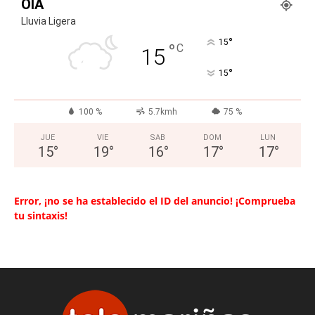
OIA
Lluvia Ligera
°
15
°
C
15
°
15
100 %
5.7kmh
75 %
JUE
VIE
SAB
DOM
LUN
15
°
19
°
16
°
17
°
17
°
Error, ¡no se ha establecido el ID del anuncio! ¡Comprueba
tu sintaxis!