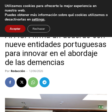
Utilizamos cookies para ofrecerte la mejor experiencia en
nuestra web.
Puedes obtener más información sobre qué cookies utilizamos o
Inicio
Vigo
desactivarlas en
settings
.
Vigo
Aceptar
Rechazar
AFAGA firma un acuerdo con
nueve entidades portuguesas
para innovar en el abordaje
de las demencias
Por
Redacción
-
12/06/2026