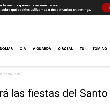
e la mejor experiencia en nuestra web.
 sobre qué cookies utilizamos o desactivarlas en
settings
.
DOMAR
OIA
A GUARDA
O ROSAL
TUI
TOMIÑO
del Santo Cristo
á las fiestas del Santo