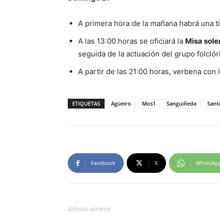
A primera hora de la mañana habrá una tir
A las 13:00 horas se oficiará la
Misa sol
seguida de la actuación del grupo folcló
A partir de las 21:00 horas, verbena con
ETIQUETAS
Agüeiro
Mos1
Sanguiñeda
Sant
Facebook
X
WhatsAp
Artículo anterior