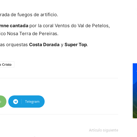
ada de fuegos de artificio.
emne cantada
por la coral Ventos do Val de Petelos,
rico Nosa Terra de Pereiras.
 las orquestas
Costa Dorada
y
Super Top
.
o Cristo
p
Telegram
Artículo siguiente