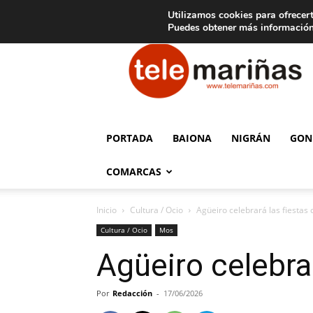
C
15
Aviso legal
Tarifas de publicidad
Oia
Utilizamos cookies para ofrecert
Puedes obtener más información
Telemariñas
PORTADA
BAIONA
NIGRÁN
GON
COMARCAS
Inicio
Cultura / Ocio
Agüeiro celebrará las fiestas 
Cultura / Ocio
Mos
Agüeiro celebrar
Por
Redacción
-
17/06/2026