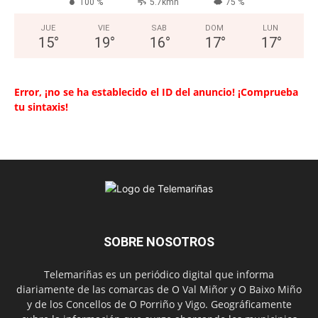
100 %
5.7kmh
75 %
JUE
VIE
SAB
DOM
LUN
15
°
19
°
16
°
17
°
17
°
Error, ¡no se ha establecido el ID del anuncio! ¡Comprueba
tu sintaxis!
SOBRE NOSOTROS
Telemariñas es un periódico digital que informa
diariamente de las comarcas de O Val Miñor y O Baixo Miño
y de los Concellos de O Porriño y Vigo. Geográficamente