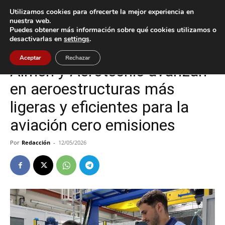
Utilizamos cookies para ofrecerte la mejor experiencia en
nuestra web.
Puedes obtener más información sobre qué cookies utilizamos o
Inicio
O Porriño
desactivarlas en
settings
.
O Porriño
Tecnología
Aceptar
Rechazar
Aimen y Aerotecnic avanzan
en aeroestructuras más
ligeras y eficientes para la
aviación cero emisiones
Por
Redacción
-
12/05/2026