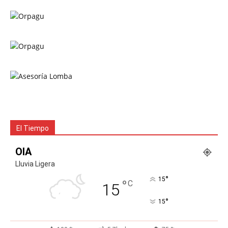
El Tiempo
OIA
Lluvia Ligera
°
15
°
C
15
°
15