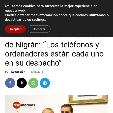
Utilizamos cookies para ofrecerte la mejor experiencia en
nuestra web.
Puedes obtener más información sobre qué cookies utilizamos o
Inicio
Nigrán
desactivarlas en
settings
.
Nigrán
Aceptar
Rechazar
Alberto Valverde ex alcalde
de Nigrán: “Los teléfonos y
ordenadores están cada uno
en su despacho”
Por
Redacción
-
16/06/2015