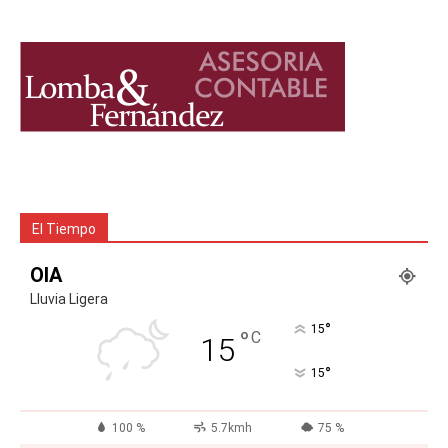
El Tiempo
OIA
Lluvia Ligera
°
15
°
C
15
°
15
100 %
5.7kmh
75 %