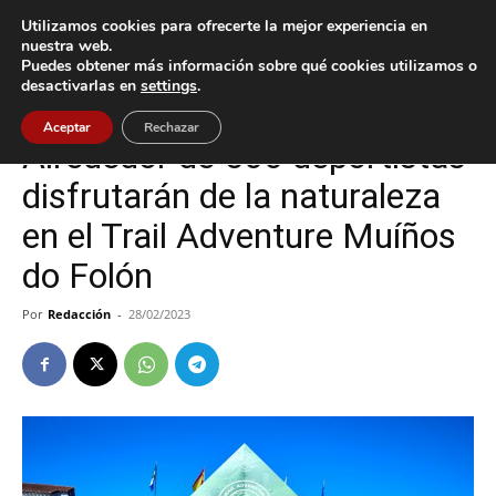
Utilizamos cookies para ofrecerte la mejor experiencia en
nuestra web.
Puedes obtener más información sobre qué cookies utilizamos o
Inicio
Deportes
desactivarlas en
settings
.
Deportes
O Rosal
Aceptar
Rechazar
Alrededor de 500 deportistas
disfrutarán de la naturaleza
en el Trail Adventure Muíños
do Folón
Por
Redacción
-
28/02/2023