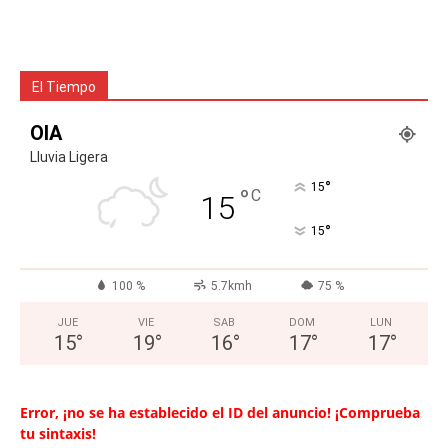
El Tiempo
OIA
Lluvia Ligera
°
15
°
C
15
°
15
100 %
5.7kmh
75 %
JUE
VIE
SAB
DOM
LUN
15
°
19
°
16
°
17
°
17
°
Error, ¡no se ha establecido el ID del anuncio! ¡Comprueba
tu sintaxis!