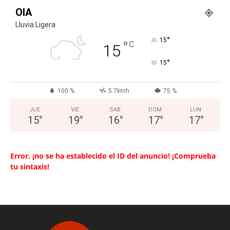
OIA
Lluvia Ligera
°
15
°
C
15
°
15
100 %
5.7kmh
75 %
JUE
VIE
SAB
DOM
LUN
15
°
19
°
16
°
17
°
17
°
Error, ¡no se ha establecido el ID del anuncio! ¡Comprueba
tu sintaxis!