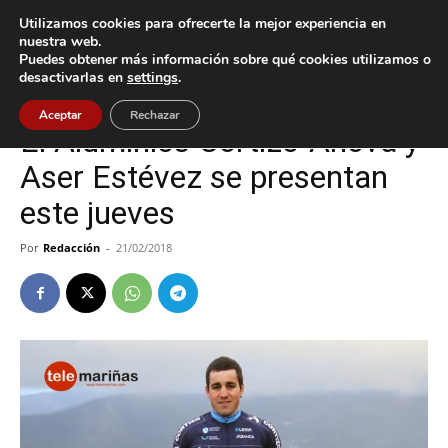
Utilizamos cookies para ofrecerte la mejor experiencia en
nuestra web.
Puedes obtener más información sobre qué cookies utilizamos o
Inicio
A Guarda
desactivarlas en
settings
.
A Guarda
Deportes
Aceptar
Rechazar
El Aluminios Cortizo-Anova y
Aser Estévez se presentan
este jueves
Por
Redacción
-
21/02/2018