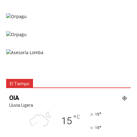
El Tiempo
OIA
Lluvia Ligera
°
15
°
C
15
°
15