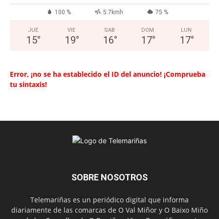
100 %
5.7kmh
75 %
JUE
VIE
SAB
DOM
LUN
15
°
19
°
16
°
17
°
17
°
Error, ¡no se ha establecido el ID del anuncio! ¡Comprueba
tu sintaxis!
SOBRE NOSOTROS
Telemariñas es un periódico digital que informa
diariamente de las comarcas de O Val Miñor y O Baixo Miño