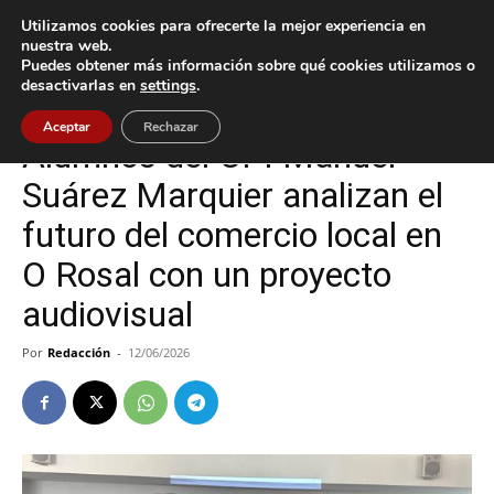
Utilizamos cookies para ofrecerte la mejor experiencia en
nuestra web.
Puedes obtener más información sobre qué cookies utilizamos o
Inicio
Cultura / Ocio
desactivarlas en
settings
.
Cultura / Ocio
O Rosal
Aceptar
Rechazar
Alumnos del CPI Manuel
Suárez Marquier analizan el
futuro del comercio local en
O Rosal con un proyecto
audiovisual
Por
Redacción
-
12/06/2026