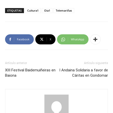
ETIQUETAS
Cultura1
Oia1
Telemariñas
Facebook
X
WhatsApp
Artículo anterior
Artículo siguiente
XIII Festival Baidemuiñeiras en
I Andaina Solidaria a favor de
Baiona
Cáritas en Gondomar