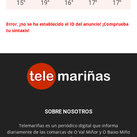
15
°
19
°
16
°
17
°
17
°
Error, ¡no se ha establecido el ID del anuncio! ¡Comprueba
tu sintaxis!
SOBRE NOSOTROS
Telemariñas es un periódico digital que informa
diariamente de las comarcas de O Val Miñor y O Baixo Miño