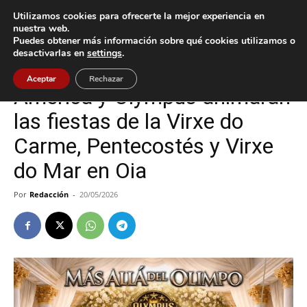
Utilizamos cookies para ofrecerte la mejor experiencia en
nuestra web.
Puedes obtener más información sobre qué cookies utilizamos o
Inicio
Cultura / Ocio
desactivarlas en
settings
.
Cultura / Ocio
Oia
Aceptar
Rechazar
América y Olympus animarán
las fiestas de la Virxe do
Carme, Pentecostés y Virxe
do Mar en Oia
Por
Redacción
-
20/05/2026