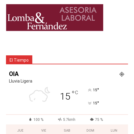
El Tiempo
OIA
Lluvia Ligera
°
15
°
C
15
°
15
100 %
5.7kmh
75 %
JUE
VIE
SAB
DOM
LUN