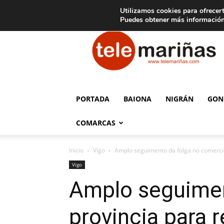
C
15
Aviso legal
Tarifas de publicidad
Oia
Utilizamos cookies para ofrecert
Puedes obtener más información
Telemariñas
PORTADA
BAIONA
NIGRÁN
GON
COMARCAS
Inicio
Vigo
Amplo seguimento da folga no comercio
Vigo
Amplo seguimen
provincia para 