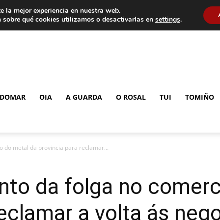
e la mejor experiencia en nuestra web.
 sobre qué cookies utilizamos o desactivarlas en
settings
.
DOMAR
OIA
A GUARDA
O ROSAL
TUI
TOMIÑO
 do metal da provincia para reclamar...
to da folga no comerc
reclamar a volta ás neg