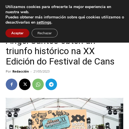
Utilizamos cookies para ofrecerte la mejor experiencia en
nuestra web.
Puedes obtener más información sobre qué cookies utilizamos o
Inicio
O Porriño
desactivarlas en
settings
.
O Porriño
Aceptar
Rechazar
Ángel Santos obtén un
triunfo histórico na XX
Edición do Festival de Cans
Por
Redacción
-
21/05/2023