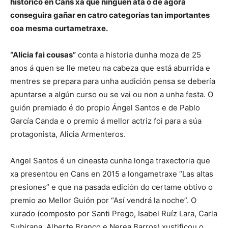
histórico en Cans xa que ninguén ata o de agora
conseguira gañar en catro categorías tan importantes
coa mesma curtametraxe.
“Alicia fai cousas”
conta a historia dunha moza de 25
anos á quen se lle meteu na cabeza que está aburrida e
mentres se prepara para unha audición pensa se debería
apuntarse a algún curso ou se vai ou non a unha festa. O
guión premiado é do propio Ángel Santos e de Pablo
García Canda e o premio á mellor actriz foi para a súa
protagonista, Alicia Armenteros.
Angel Santos é un cineasta cunha longa traxectoria que
xa presentou en Cans en 2015 a longametraxe “Las altas
presiones” e que na pasada edición do certame obtivo o
premio ao Mellor Guión por “Así vendrá la noche”. O
xurado (composto por Santi Prego, Isabel Ruíz Lara, Carla
Subirana, Alberte Branco e Nerea Barros) xustificou o