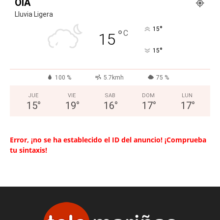
OIA
Lluvia Ligera
°
15
°
C
15
°
15
100 %
5.7kmh
75 %
JUE
VIE
SAB
DOM
LUN
15
°
19
°
16
°
17
°
17
°
Error, ¡no se ha establecido el ID del anuncio! ¡Comprueba
tu sintaxis!