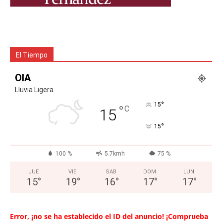
El Tiempo
OIA
Lluvia Ligera
°
15
°
C
15
°
15
100 %
5.7kmh
75 %
JUE
VIE
SAB
DOM
LUN
15
°
19
°
16
°
17
°
17
°
Error, ¡no se ha establecido el ID del anuncio! ¡Comprueba