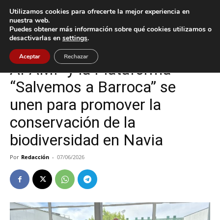
Utilizamos cookies para ofrecerte la mejor experiencia en
nuestra web.
Puedes obtener más información sobre qué cookies utilizamos o
Inicio
Vigo
desactivarlas en
settings
.
Vigo
Aceptar
Rechazar
APAMP y la Plataforma
“Salvemos a Barroca” se
unen para promover la
conservación de la
biodiversidad en Navia
Por
Redacción
-
07/06/2026