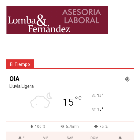
El Tiempo
OIA
Lluvia Ligera
°
15
°
C
15
°
15
100 %
5.7kmh
75 %
JUE
VIE
SAB
DOM
LUN