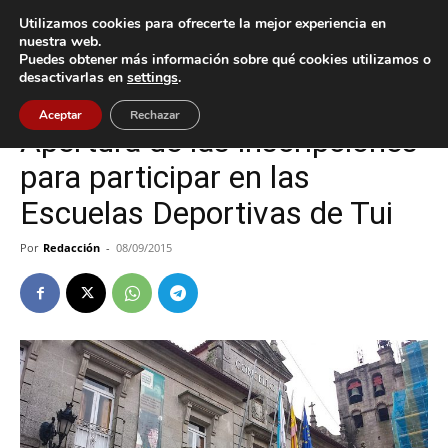
Utilizamos cookies para ofrecerte la mejor experiencia en
nuestra web.
Puedes obtener más información sobre qué cookies utilizamos o
Inicio
Tui
desactivarlas en
settings
.
Tui
Aceptar
Rechazar
Apertura de las inscripciones
para participar en las
Escuelas Deportivas de Tui
Por
Redacción
-
08/09/2015