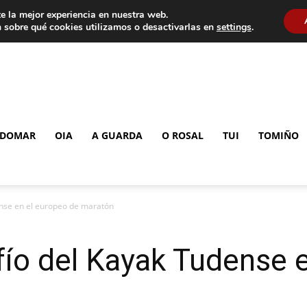
e la mejor experiencia en nuestra web.
 sobre qué cookies utilizamos o desactivarlas en
settings
.
DOMAR
OIA
A GUARDA
O ROSAL
TUI
TOMIÑO
ense en el europeo de maratón
fío del Kayak Tudense 