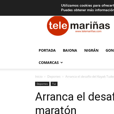
C
15
Aviso legal
Tarifas de publicidad
Oia
Utilizamos cookies para ofrecert
Puedes obtener más información
Telemariñas
PORTADA
BAIONA
NIGRÁN
GON
COMARCAS
Inicio
Deportes
Arranca el desafío del Kayak Tud
Deportes
Tui
Arranca el desa
maratón