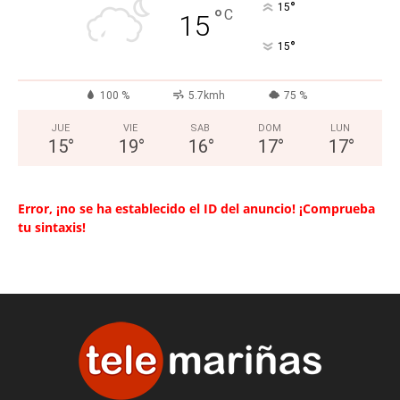
°
15
°
C
15
°
15
100 %
5.7kmh
75 %
JUE
VIE
SAB
DOM
LUN
15
°
19
°
16
°
17
°
17
°
Error, ¡no se ha establecido el ID del anuncio! ¡Comprueba
tu sintaxis!