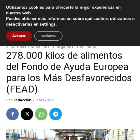
Utilizamos cookies para ofrecerte la mejor experiencia en
nuestra web.
Puedes obtener más información sobre qué cookies utilizamos o
Inicio
Gondomar
desactivarlas en
settings
.
Gondomar
Aceptar
Rechazar
Arranca el reparto de
278.000 kilos de alimentos
del Fondo de Ayuda Europea
para los Más Desfavorecidos
(FEAD)
Por
Redacción
-
13/06/2022