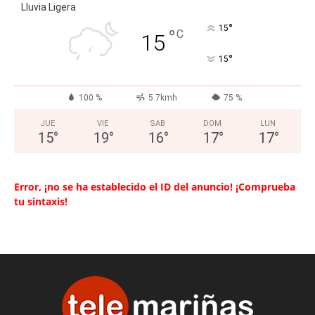
Lluvia Ligera
°
15
°
C
15
°
15
100 %
5.7kmh
75 %
JUE
VIE
SAB
DOM
LUN
15
°
19
°
16
°
17
°
17
°
Error, ¡no se ha establecido el ID del anuncio! ¡Comprueba
tu sintaxis!