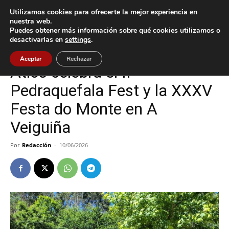
Utilizamos cookies para ofrecerte la mejor experiencia en
nuestra web.
Puedes obtener más información sobre qué cookies utilizamos o
Inicio
Cultura / Ocio
desactivarlas en
settings
.
Cultura / Ocio
O Porriño
Aceptar
Rechazar
Atios celebra el II
Pedraquefala Fest y la XXXV
Festa do Monte en A
Veiguiña
Por
Redacción
-
10/06/2026