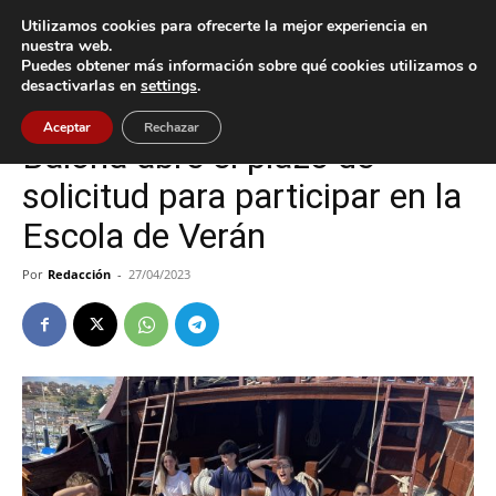
Utilizamos cookies para ofrecerte la mejor experiencia en
nuestra web.
Puedes obtener más información sobre qué cookies utilizamos o
Inicio
Baiona
desactivarlas en
settings
.
Baiona
Cultura / Ocio
Aceptar
Rechazar
Baiona abre el plazo de
solicitud para participar en la
Escola de Verán
Por
Redacción
-
27/04/2023