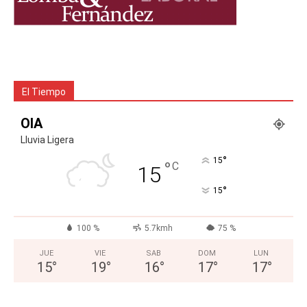
El Tiempo
OIA
Lluvia Ligera
°
15
°
C
15
°
15
100 %
5.7kmh
75 %
JUE
VIE
SAB
DOM
LUN
15
°
19
°
16
°
17
°
17
°