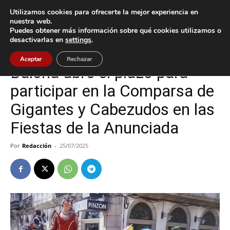
Utilizamos cookies para ofrecerte la mejor experiencia en
nuestra web.
Puedes obtener más información sobre qué cookies utilizamos o
Inicio
Baiona
desactivarlas en
settings
.
Baiona
Cultura / Ocio
Aceptar
Rechazar
Baiona abre el plazo para
participar en la Comparsa de
Gigantes y Cabezudos en las
Fiestas de la Anunciada
Por
Redacción
-
25/07/2025