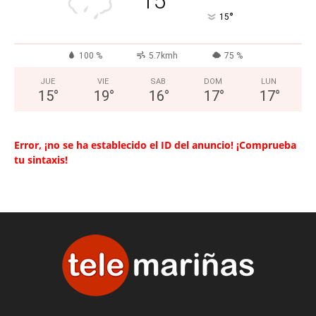
15
°
15
100 %
5.7kmh
75 %
JUE
VIE
SAB
DOM
LUN
15
°
19
°
16
°
17
°
17
°
Error, ¡no se ha establecido el ID del anuncio! ¡Comprueba
tu sintaxis!