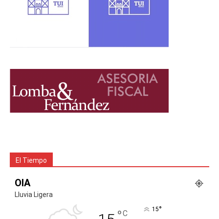
El Tiempo
OIA
Lluvia Ligera
°
15
°
C