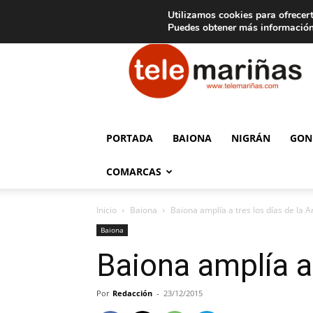
C
15
Aviso legal
Tarifas de publicidad
Oia
Utilizamos cookies para ofrecert
Puedes obtener más información
Telemariñas
PORTADA
BAIONA
NIGRÁN
GON
COMARCAS
Inicio
Baiona
Baiona amplía a tres los días de la A
Baiona
Baiona amplía a 
Por
Redacción
-
23/12/2015