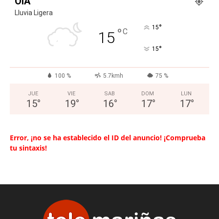
OIA
Lluvia Ligera
°
15
°
C
15
°
15
100 %
5.7kmh
75 %
JUE
VIE
SAB
DOM
LUN
15
°
19
°
16
°
17
°
17
°
Error, ¡no se ha establecido el ID del anuncio! ¡Comprueba
tu sintaxis!