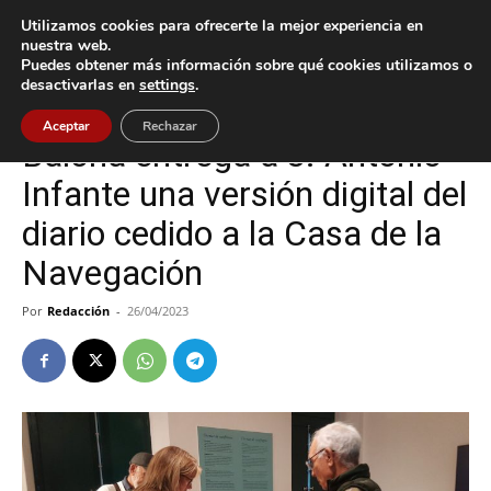
Utilizamos cookies para ofrecerte la mejor experiencia en
nuestra web.
Puedes obtener más información sobre qué cookies utilizamos o
Inicio
Baiona
desactivarlas en
settings
.
Baiona
Cultura / Ocio
Aceptar
Rechazar
Baiona entrega a J. Antonio
Infante una versión digital del
diario cedido a la Casa de la
Navegación
Por
Redacción
-
26/04/2023