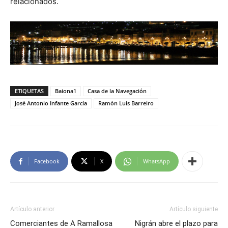
relacionados.
ETIQUETAS
Baiona1
Casa de la Navegación
José Antonio Infante García
Ramón Luis Barreiro
Facebook
X
WhatsApp
Artículo anterior
Artículo siguiente
Comerciantes de A Ramallosa
Nigrán abre el plazo para