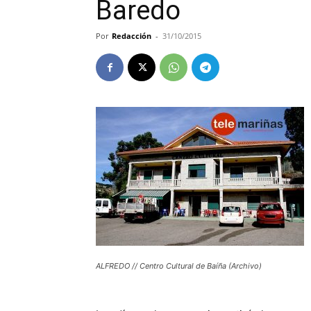
Baredo
Por
Redacción
-
31/10/2015
ALFREDO // Centro Cultural de Baíña (Archivo)