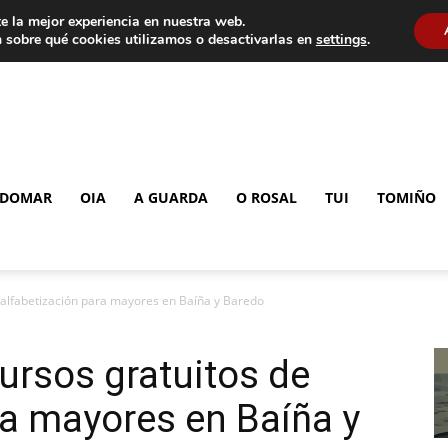
e la mejor experiencia en nuestra web.
 sobre qué cookies utilizamos o desactivarlas en
settings
.
DOMAR
OIA
A GUARDA
O ROSAL
TUI
TOMIÑO
 alfabetización para mayores en Baíña y Baredo
ursos gratuitos de
ra mayores en Baíña y