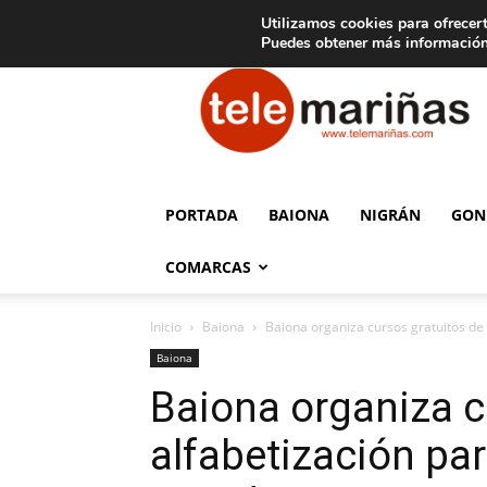
C
15
Aviso legal
Tarifas de publicidad
Oia
Utilizamos cookies para ofrecert
Puedes obtener más información
Telemariñas
PORTADA
BAIONA
NIGRÁN
GON
COMARCAS
Inicio
Baiona
Baiona organiza cursos gratuitos de
Baiona
Baiona organiza c
alfabetización pa