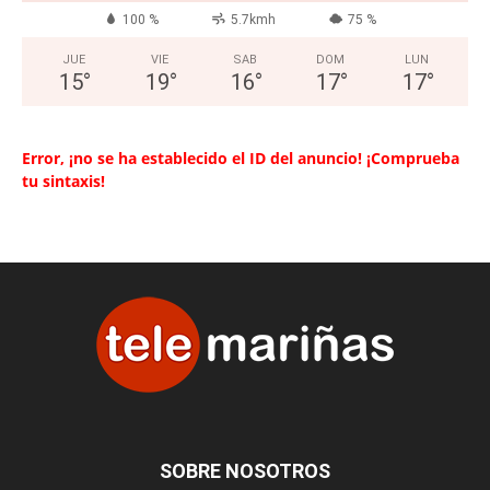
100 %
5.7kmh
75 %
JUE
VIE
SAB
DOM
LUN
15
°
19
°
16
°
17
°
17
°
Error, ¡no se ha establecido el ID del anuncio! ¡Comprueba
tu sintaxis!
SOBRE NOSOTROS