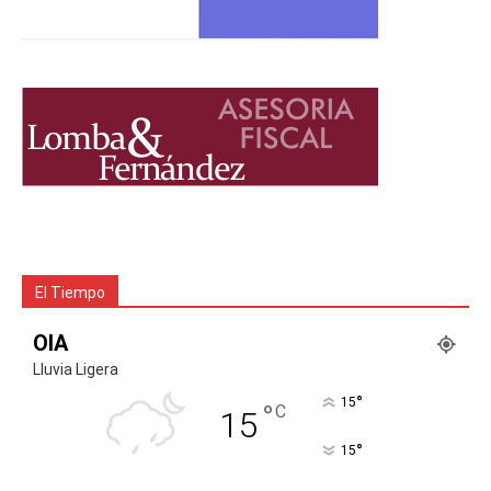
El Tiempo
OIA
Lluvia Ligera
°
15
°
C
15
°
15