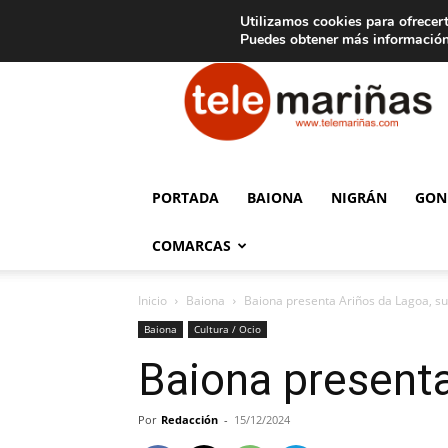
C
15
Aviso legal
Tarifas de publicidad
Oia
Utilizamos cookies para ofrecert
Puedes obtener más información
Telemariñas
PORTADA
BAIONA
NIGRÁN
GON
COMARCAS
Inicio
Baiona
Baiona presenta Ariños da Lagoa, su
Baiona
Cultura / Ocio
Baiona presenta
Por
Redacción
-
15/12/2024