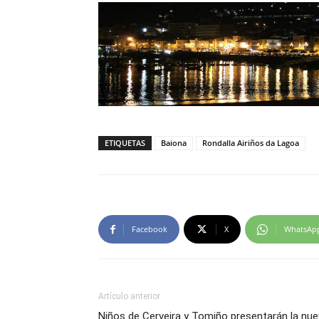
ETIQUETAS
Baiona
Rondalla Airiños da Lagoa
Facebook
X
WhatsAp
Artículo anterior
Niños de Cerveira y Tomiño presentarán la nu