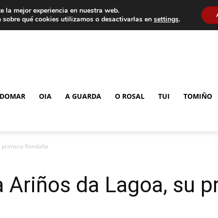
e la mejor experiencia en nuestra web.
 sobre qué cookies utilizamos o desactivarlas en
settings
.
DOMAR
OIA
A GUARDA
O ROSAL
TUI
TOMIÑO
 primera Rondalla
 Ariños da Lagoa, su p