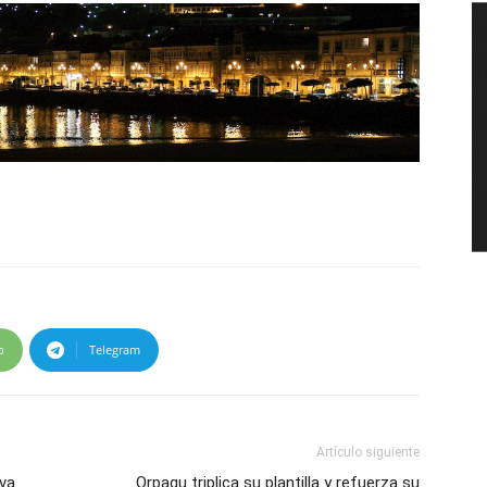
p
Telegram
Artículo siguiente
eva
Orpagu triplica su plantilla y refuerza su